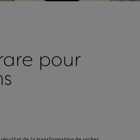
 rare pour
ns
résultat de la transformation de roches