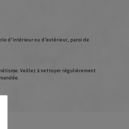
able d’intérieur ou d’extérieur, paroi de
thétisme. Veillez à nettoyer régulièrement
ommandée.