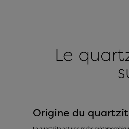
Le quartz
s
Origine du quartzi
Le quartzite est une roche métamorphique