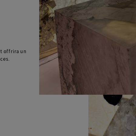
 offrira un
ces.