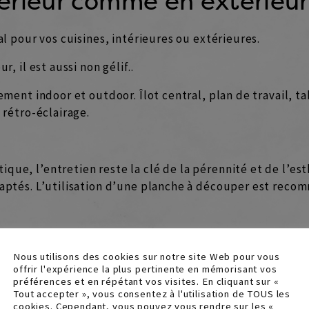
térieur comme en extérieur
al pour vos cuisines, intérieures ou extérieures.
r, il est aussi non gélif..
ement indoor et outdoor. Îlot central, plan de travail, t
 rétro-éclairage.
que, l’entretien reste la clé de la pérennité et de l’es
adaptés. L’utilisation d’une planche à découper est rec
Nous utilisons des cookies sur notre site Web pour vous
offrir l'expérience la plus pertinente en mémorisant vos
préférences et en répétant vos visites. En cliquant sur «
Tout accepter », vous consentez à l'utilisation de TOUS les
cookies. Cependant, vous pouvez vous rendre sur les «