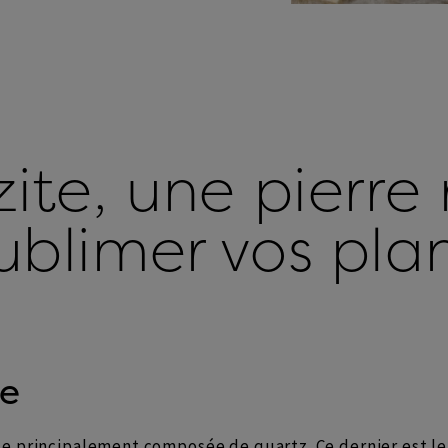
ite, une pierre
ublimer vos pla
te
 principalement composée de quartz. Ce dernier est le 