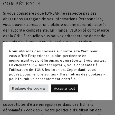
COMPÉTENTE
Si vous considérez que ID'PLAN ne respecte pas ses
obligations au regard de vos Informations Personnelles,
vous pouvez adresser une plainte ou une demande auprès
de l’autorité compétente. En France, l’autorité compétente
est la CNIL à laquelle vous pouvez adresser une demande
par voie électronique en cliquant sur le lien suivant
:
https://www.cnil.fr/fr/plaintes/internet
.
Nous utilisons des cookies sur notre site Web pour
vous offrir l'expérience la plus pertinente en
mémorisant vos préférences et en répétant vos visites.
En cliquant sur « Tout accepter », vous consentez à
II. POLITIQUE RELATIVE AUX
l'utilisation de TOUS les cookies. Cependant, vous
COOKIES
pouvez vous rendre sur les « Paramètres des cookies »
pour fournir un consentement contrôlé.
Lors de votre première connexion sur le site web de
Réglages des cookies
Accepter tout
ID'PLAN, vous êtes avertis par un bandeau en bas de votre
écran que des informations relatives à votre navigation sont
susceptibles d’être enregistrées dans des fichiers
dénommés « cookies ». Notre politique d’utilisation des